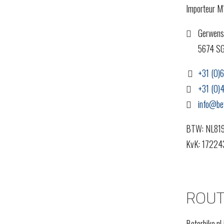
Importeur M
Gerwens
5674 SG
+31 (0)6
+31 (0)
info@bet
BTW: NL81
KvK: 17224
ROUT
Beterbike.nl