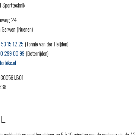
1 Sporttechnik
eweg 24
 Gerwen (Nuenen)
 53 15 12 25
(Tonnie van der Heijden)
40 299 00 99
(Beterrijden)
erbike.nl
9300561.B01
338
E
 is makkelijk en snel bereikbaar op 5 à 10 minuten van de snelweg via de A