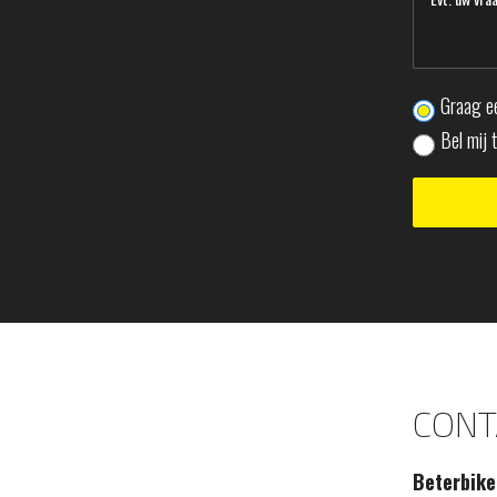
Graag ee
Bel mij 
CONT
Beterbike