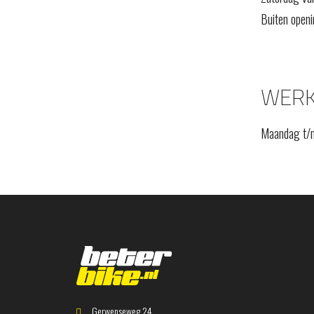
Buiten openi
WERK
Maandag t/m
Gerwenseweg 24