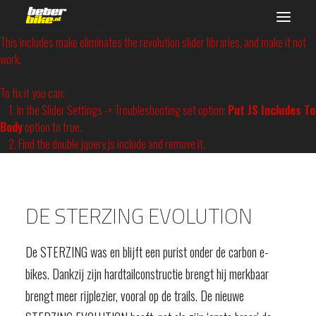
Revolution Slider Error: You have some jquery.js library include that comes
after the revolution files js include.
This includes make eliminates the revolution slider libraries, and make it not
work.
Zoeken
To fix it you can:
1. In the Slider Settings -> Troubleshooting set option:
Put JS Includes To
Body
option to true.
2. Find the double jquery.js include and remove it.
DE STERZING EVOLUTION
De STERZING was en blijft een purist onder de carbon e-
bikes. Dankzij zijn hardtailconstructie brengt hij merkbaar
brengt meer rijplezier, vooral op de trails. De nieuwe