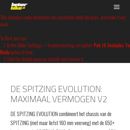
Revolution Slider Error: You have some jquery.js library include that comes
after the revolution files js include.
This includes make eliminates the revolution slider libraries, and make it not
work.
Zoeken
To fix it you can:
1. In the Slider Settings -> Troubleshooting set option:
Put JS Includes To
Body
option to true.
2. Find the double jquery.js include and remove it.
DE SPITZING EVOLUTION:
MAXIMAAL VERMOGEN V2
DE SPITZING EVOLUTION combineert het chassis van de
SPITZING (met maar liefst 160 mm veerweg) met de 650+