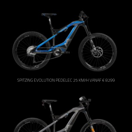
SPITZING EVOLUTION PEDELEC 25 KM/H VANAF € 8299