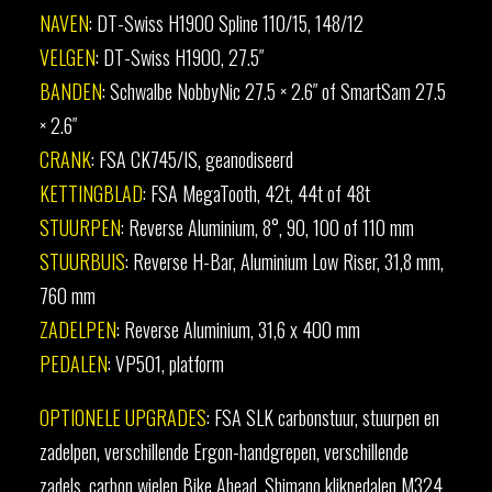
NAVEN
: DT-Swiss H1900 Spline 110/15, 148/12
VELGEN
: DT-Swiss H1900, 27.5″
BANDEN
: Schwalbe NobbyNic 27.5 × 2.6″ of SmartSam 27.5
× 2.6″
CRANK
: FSA CK745/IS, geanodiseerd
KETTINGBLAD
: FSA MegaTooth, 42t, 44t of 48t
STUURPEN
: Reverse Aluminium, 8°, 90, 100 of 110 mm
STUURBUIS
: Reverse H-Bar, Aluminium Low Riser, 31,8 mm,
760 mm
ZADELPEN
: Reverse Aluminium, 31,6 x 400 mm
PEDALEN
: VP501, platform
OPTIONELE UPGRADES
: FSA SLK carbonstuur, stuurpen en
zadelpen,
verschillende Ergon-handgrepen, verschillende
zadels, carbon wielen Bike Ahead,
Shimano klikpedalen M324