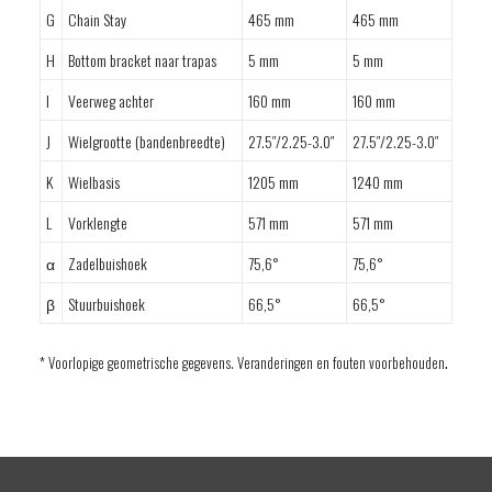
G
Chain Stay
465 mm
465 mm
H
Bottom bracket naar trapas
5 mm
5 mm
I
Veerweg achter
160 mm
160 mm
J
Wielgrootte (bandenbreedte)
27.5″/2.25-3.0″
27.5″/2.25-3.0″
K
Wielbasis
1205 mm
1240 mm
L
Vorklengte
571 mm
571 mm
α
Zadelbuishoek
75,6°
75,6°
β
Stuurbuishoek
66,5°
66,5°
.
* Voorlopige geometrische gegevens. Veranderingen en fouten voorbehouden