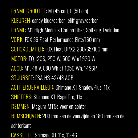
FRAME GROOTTE
: M (45 cm), L (50 cm)
KLEUREN
: candy blue/carbon, cliff gray/carbon
FRAME
: M1 High Modulus Carbon Fiber, Spitzing Evolution
VORK
: FOX 36 Float Performance Elite/160 mm
SCHOKDEMPER
: FOX Float DPX2 230/65/160 mm
MOTOR
: TQ 120S, 250 W, 500 W of 920 W
ACCU
: M1, 48 V, 880 Wh of 1050 Wh, 14S6P
STUURSET
: FSA HS 42/48 ACB
ACHTERDERAILLEUR
: Shimano XT ShadowPlus, 11x
SHIFTERS
: Shimano XT RapidFire, 11x
REMMEN
: Magura MT5e voor en achter
REMSCHIJVEN
: 203 mm aan de voorzijde en 180 mm aan de
achterkant
CASSETTE
: Shimano XT 11x, 11-46