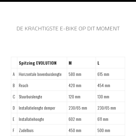
DE KRACHTIGSTE E-BIKE OP DIT MOMENT
Spitzing EVOLUTION
M
L
A
Horizontale bovenbuislengte
580 mm
615 mm
B
Reach
420 mm
454 mm
C
Stuurbuislengte
120 mm
130 mm
D
Installatielengte demper
230/65 mm
230/65 mm
E
Installatiehoogte
602 mm
611 mm
F
Zadelbuis
450 mm
500 mm